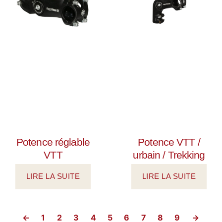
Potence réglable
Potence VTT /
VTT
urbain / Trekking
LIRE LA SUITE
LIRE LA SUITE
←
1
2
3
4
5
6
7
8
9
→