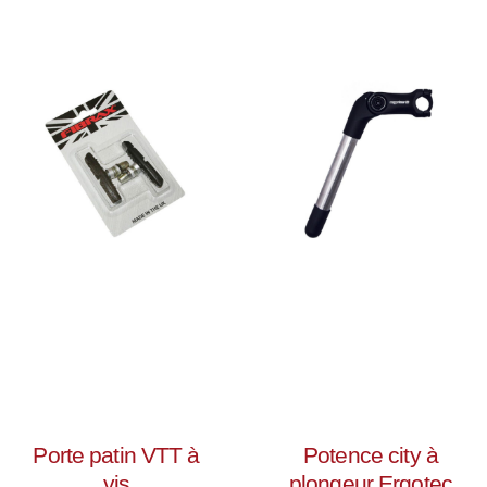
Porte patin VTT à
Potence city à
vis
plongeur Ergotec