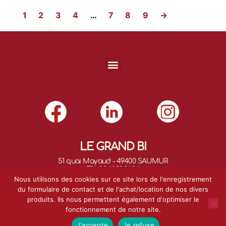
1
2
3
4
…
7
8
9
→
LE GRAND BI
51 quai Mayaud - 49400 SAUMUR
Tél. 02.41.38.94.06
E-mail :
contact@legrand-bi.fr
Nous utilisons des cookies sur ce site lors de l'enregistrement
du formulaire de contact et de l'achat/location de nos divers
produits. Ils nous permettent également d'optimiser le
fonctionnement de notre site.
©2022 Le Grand-Bi -
Conditions générales de vente
- Conception
J'accepte
Je refuse