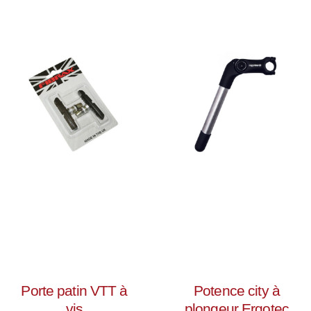
Porte patin VTT à
Potence city à
vis
plongeur Ergotec