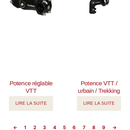
Potence réglable
Potence VTT /
VTT
urbain / Trekking
LIRE LA SUITE
LIRE LA SUITE
←
1
2
3
4
5
6
7
8
9
→