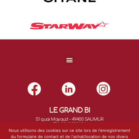
LE GRAND BI
51 quai Mayaud - 49400 SAUMUR
Tél. 02.41.38.94.06
E-mail :
contact@legrand-bi.fr
Nous utilisons des cookies sur ce site lors de l'enregistrement
du formulaire de contact et de l'achat/location de nos divers