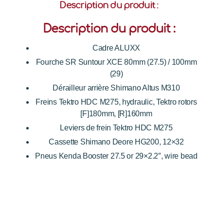
Description du produit :
Description du produit :
Cadre ALUXX
Fourche SR Suntour XCE 80mm (27.5) / 100mm
(29)
Dérailleur arrière Shimano Altus M310
Freins Tektro HDC M275, hydraulic, Tektro rotors
[F]180mm, [R]160mm
Leviers de frein Tektro HDC M275
Cassette Shimano Deore HG200, 12×32
Pneus Kenda Booster 27.5 or 29×2.2″, wire bead