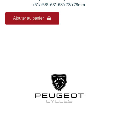
+51/+58/+63/+68/+73/+78mm
Ajouter au panier