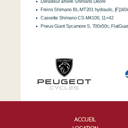
Dérailleur arrière Shimano Deore
Freins Shimano BL-MT201 hydraulic, [F]16
Cassette Shimano CS-M4100, 11×42
Pneus Giant Sycamore S, 700x50c, FlatGuar
ACCUEIL